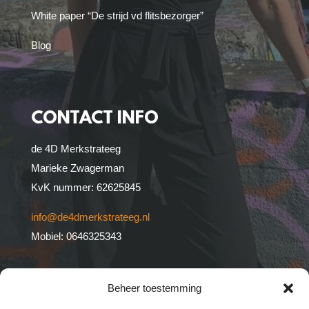
White paper “De strijd vd flitsbezorger”
Blog
CONTACT INFO
de 4D Merkstrateeg
Marieke Zwagerman
KvK nummer: 62625845
info@de4dmerkstrateeg.nl
Mobiel: 0646325343
Op alle activiteiten & producten van de 4D
Beheer toestemming
Merkstrateeg zijn de
algemene voorwaarden
van