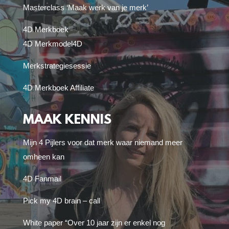
Masterclass ‘Maak werk van je merk’
4D Merkboek
4D Merkmodel
4D
Merkstrategiesessie
4D Merkboek Affiliate
MAAK KENNIS
Mijn 4 Pijlers voor dat merk waar niemand meer
omheen kan
4D Fanmail
Pick my 4D brain – call
White paper “Over 10 jaar zijn er enkel nog