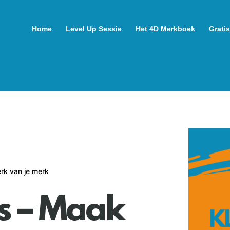
Home
Level Up Sessie
Het 4D Merkboek
Gratis
rk van je merk
s – Maak