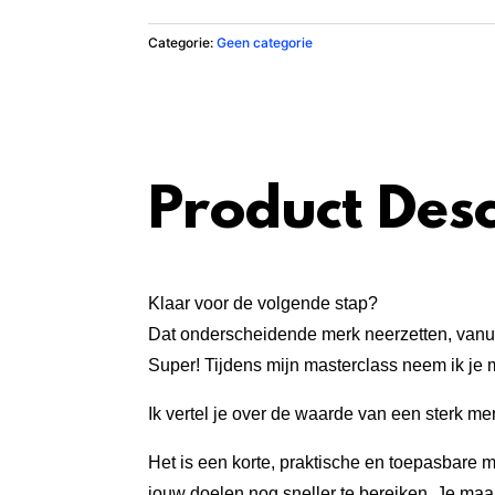
Maak
werk
Categorie:
Geen categorie
van
je
merk
aantal
Product Desc
Klaar voor de volgende stap?
Dat onderscheidende merk neerzetten, vanui
Super! Tijdens mijn masterclass neem ik je
Ik vertel je over de waarde van een sterk me
Het is een korte, praktische en toepasbare 
jouw doelen nog sneller te bereiken. Je maak