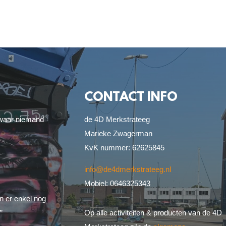
CONTACT INFO
k waar niemand
de 4D Merkstrateeg
Marieke Zwagerman
KvK nummer: 62625845
info@de4dmerkstrateeg.nl
Mobiel: 0646325343
jn er enkel nog
”
Op alle activiteiten & producten van de 4D