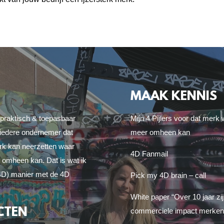
MAAK KENNIS
 praktisch & toepasbaar
Mijn 4 Pijlers voor dat mer
iedere ondernemer dat
meer omheen kan
erk kan neerzetten waar
4D Fanmail
omheen kan. Dat is wat ik
(4D) manier met de 4D
Pick my 4D brain – call
White paper “Over 10 jaar zi
CTEN
commerciele impact merken