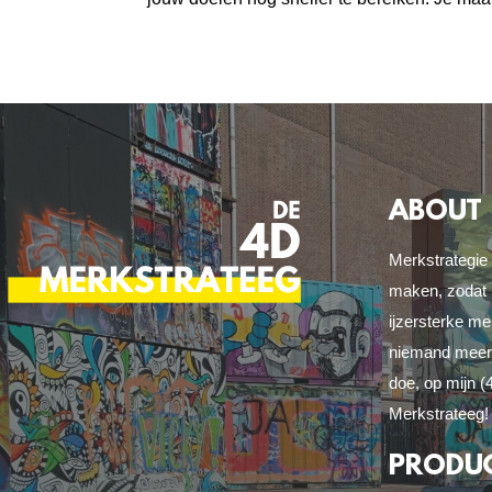
ABOUT
Merkstrategie
maken, zodat 
ijzersterke m
niemand meer 
doe, op mijn 
Merkstrateeg!
PRODU