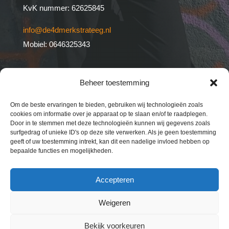
KvK nummer: 62625845
info@de4dmerkstrateeg.nl
Mobiel: 0646325343
Op alle activiteiten & producten van de 4D
Beheer toestemming
Merkstrateeg zijn de
algemene voorwaarden
van
toepassing.
Om de beste ervaringen te bieden, gebruiken wij technologieën zoals
cookies om informatie over je apparaat op te slaan en/of te raadplegen.
Door in te stemmen met deze technologieën kunnen wij gegevens zoals
Volg mij op:
surfgedrag of unieke ID's op deze site verwerken. Als je geen toestemming
geeft of uw toestemming intrekt, kan dit een nadelige invloed hebben op
bepaalde functies en mogelijkheden.
Accepteren
copyright © 2022 – Marieke Zwagerman – De 4D
Weigeren
Merkstrateeg | Alle rechten voorbehouden |
Bekijk voorkeuren